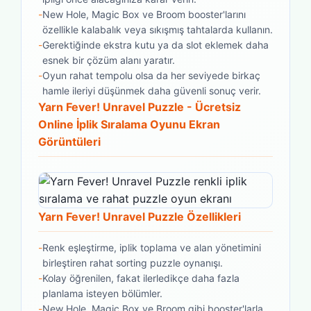
-
New Hole, Magic Box ve Broom booster'larını
özellikle kalabalık veya sıkışmış tahtalarda kullanın.
-
Gerektiğinde ekstra kutu ya da slot eklemek daha
esnek bir çözüm alanı yaratır.
-
Oyun rahat tempolu olsa da her seviyede birkaç
hamle ileriyi düşünmek daha güvenli sonuç verir.
Yarn Fever! Unravel Puzzle - Ücretsiz
Online İplik Sıralama Oyunu
Ekran
Görüntüleri
Yarn Fever! Unravel Puzzle Özellikleri
-
Renk eşleştirme, iplik toplama ve alan yönetimini
birleştiren rahat sorting puzzle oynanışı.
-
Kolay öğrenilen, fakat ilerledikçe daha fazla
planlama isteyen bölümler.
-
New Hole, Magic Box ve Broom gibi booster'larla