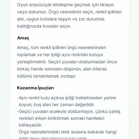
Oyun arayüzüyle etkileşime geçmek için tıklayın
veya dokunun. Örgü nesnelerini seçin, renkli iplikleri
alın, uygun kutulara taşıyın ve zor durumda
kaldığınızda booster seçin.
Amaç
Amaç, tüm renkli iplikleri örgü nesnelerinden
toplamak ve her ipliği aynı renkteki kutuya
yerleştirmektir. Geçici yuvaları doldurmadan önce
birkaç hamle sonrasını düşünün; alan biterse
bölümü tamamlamak zorlaşır.
Kazanma İpuçları
-
Aynı renkli kutu açıksa ipliği bekletmeden yerine
koyun; boş alan her zaman değerlidir.
-
Geçici yuvaları aceleyle doldurmayın, çünkü yanlış
renkleri erken biriktirmek sonraki hamleleri
kilitleyebilir.
-
Örgü nesnelerindeki renk sırasına bakarak hangi
ipliği önce alacağınıza karar verin.