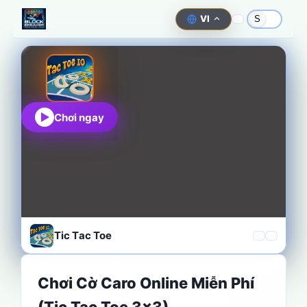
VI
S
Chơi ngay
Tic Tac Toe
Chơi Cờ Caro Online Miễn Phí